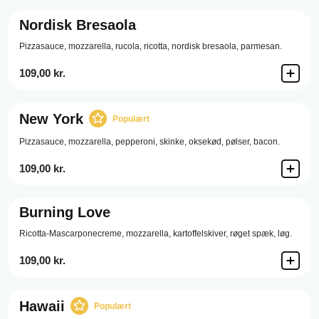
Nordisk Bresaola
Pizzasauce,
mozzarella,
rucola,
ricotta,
nordisk bresaola,
parmesan.
109,00 kr.
New York
Populært
Pizzasauce,
mozzarella,
pepperoni,
skinke,
oksekød,
pølser,
bacon.
109,00 kr.
Burning Love
Ricotta-Mascarponecreme,
mozzarella,
kartoffelskiver,
røget spæk,
løg.
109,00 kr.
Hawaii
Populært